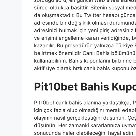
sorduğu soru, en güncel web sitesi adresin
süreci oldukça basittir. Sitenin sosyal m
da oluşmaktadır. Bu Twitter hesabı günce
adresinde bir değişiklik olması durumunda 
adresinizi bulmak için yeni giriş adresiniz
ve erişimi engelleme kararı verildiğinde,
kazanılır. Bu prosedürün yalnızca Türkiye F
belirtmek önemlidir Canlı Bahis bölümünü 
kullanabilirim. Bahis kuponlarını birbirine b
aktif üye olarak hızlı canlı bahis kuponu öze
Pit10bet Bahis Kup
Pit10bet canlı bahis alanına yaklaştıkça, 
için çok fazla olup olmadığını merak edebil
olayının nasıl gerçekleştiğini düşünün. Çeşi
düşünün. Her zamanki kararlarınıza uymay
sonucunda neler olabileceğini hayal edin. 