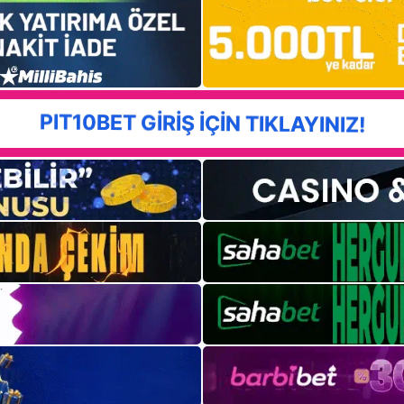
PIT10BET GİRİŞ İÇİN TIKLAYINIZ!