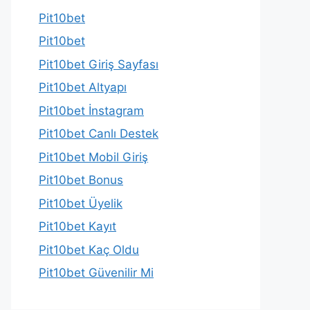
Pit10bet
Pit10bet
Pit10bet Giriş Sayfası
Pit10bet Altyapı
Pit10bet İnstagram
Pit10bet Canlı Destek
Pit10bet Mobil Giriş
Pit10bet Bonus
Pit10bet Üyelik
Pit10bet Kayıt
Pit10bet Kaç Oldu
Pit10bet Güvenilir Mi