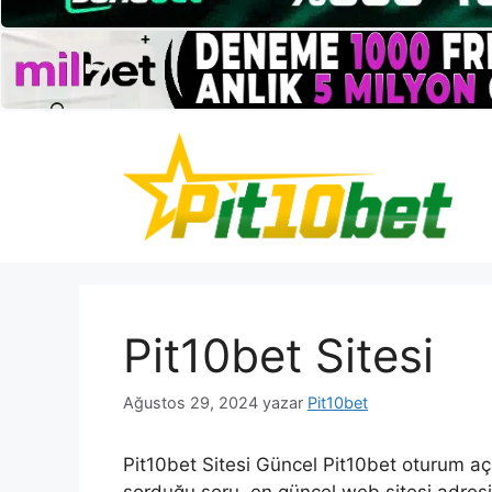
İçeriğe
atla
Pit10bet Sitesi
Ağustos 29, 2024
yazar
Pit10bet
Pit10bet Sitesi Güncel Pit10bet oturum açm