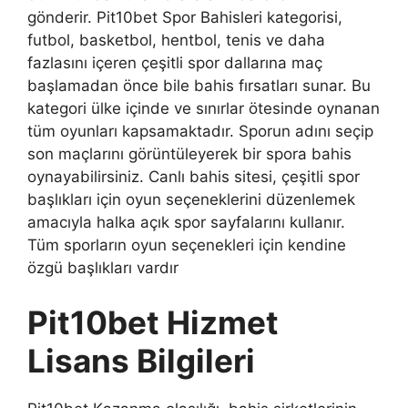
gönderir. Pit10bet Spor Bahisleri kategorisi,
futbol, basketbol, hentbol, tenis ve daha
fazlasını içeren çeşitli spor dallarına maç
başlamadan önce bile bahis fırsatları sunar. Bu
kategori ülke içinde ve sınırlar ötesinde oynanan
tüm oyunları kapsamaktadır. Sporun adını seçip
son maçlarını görüntüleyerek bir spora bahis
oynayabilirsiniz. Canlı bahis sitesi, çeşitli spor
başlıkları için oyun seçeneklerini düzenlemek
amacıyla halka açık spor sayfalarını kullanır.
Tüm sporların oyun seçenekleri için kendine
özgü başlıkları vardır
Pit10bet Hizmet
Lisans Bilgileri