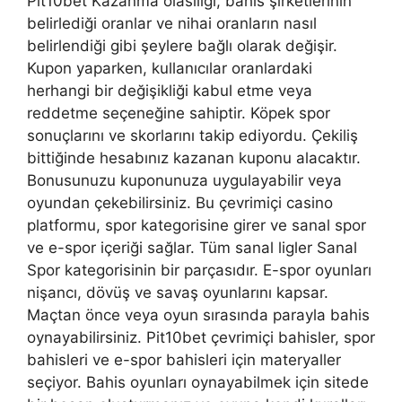
Pit10bet Kazanma olasılığı, bahis şirketlerinin
belirlediği oranlar ve nihai oranların nasıl
belirlendiği gibi şeylere bağlı olarak değişir.
Kupon yaparken, kullanıcılar oranlardaki
herhangi bir değişikliği kabul etme veya
reddetme seçeneğine sahiptir. Köpek spor
sonuçlarını ve skorlarını takip ediyordu. Çekiliş
bittiğinde hesabınız kazanan kuponu alacaktır.
Bonusunuzu kuponunuza uygulayabilir veya
oyundan çekebilirsiniz. Bu çevrimiçi casino
platformu, spor kategorisine girer ve sanal spor
ve e-spor içeriği sağlar. Tüm sanal ligler Sanal
Spor kategorisinin bir parçasıdır. E-spor oyunları
nişancı, dövüş ve savaş oyunlarını kapsar.
Maçtan önce veya oyun sırasında parayla bahis
oynayabilirsiniz. Pit10bet çevrimiçi bahisler, spor
bahisleri ve e-spor bahisleri için materyaller
seçiyor. Bahis oyunları oynayabilmek için sitede