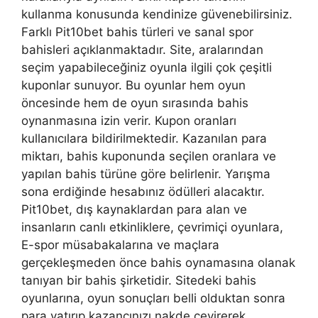
kullanma konusunda kendinize güvenebilirsiniz.
Farklı Pit10bet bahis türleri ve sanal spor
bahisleri açıklanmaktadır. Site, aralarından
seçim yapabileceğiniz oyunla ilgili çok çeşitli
kuponlar sunuyor. Bu oyunlar hem oyun
öncesinde hem de oyun sırasında bahis
oynanmasına izin verir. Kupon oranları
kullanıcılara bildirilmektedir. Kazanılan para
miktarı, bahis kuponunda seçilen oranlara ve
yapılan bahis türüne göre belirlenir. Yarışma
sona erdiğinde hesabınız ödülleri alacaktır.
Pit10bet, dış kaynaklardan para alan ve
insanların canlı etkinliklere, çevrimiçi oyunlara,
E-spor müsabakalarına ve maçlara
gerçekleşmeden önce bahis oynamasına olanak
tanıyan bir bahis şirketidir. Sitedeki bahis
oyunlarına, oyun sonuçları belli olduktan sonra
para yatırıp kazancınızı nakde çevirerek