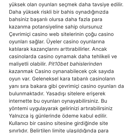
yüksek olan oyunları seçmek daha tavsiye edilir.
Daha yüksek riskli bir bahis oynadığınızda
bahsiniz başarılı olursa daha fazla para
kazanma potansiyeline sahip olursunuz
Çevrimiçi casino web sitelerinin çoğu casino
oyunları sağlar. Üyeler casino oyunlarına
katılarak kazançlarını arttırabilirler. Ancak
casinolarda casino oynamak daha tehlikeli ve
maliyetli olabilir.
Pit10bet bahislerinden
kazanmak
Casino oynanabilecek çok sayıda
oyun var. Geleneksel kara tabanlı casinoların
yanı sıra bakara gibi çevrimiçi casino oyunları da
bulunmaktadır. Yasadışı sitelere erişerek
internette bu oyunları oynayabilirsiniz. Bu
yöntemi uygulayarak gelirinizi artırabilirsiniz
Yalnızca iş günlerinde ödeme kabul edilir.
Kullanıcı bir casino sitesine girdiğinde site
sınırlıdır. Belirtilen limite ulaşıldığında para