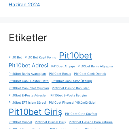
Haziran 2024
Etiketler
Pit10bet
Pit10 Bet
Pit10 Bet Kayıt Formu
Pit10bet Adresi
Pit10bet Altyapı
Pit10bet Bahis Altyapısı
Pit10bet Bahis Avantajları
Pit10bet Bonus
Pit10bet Canlı Destek
Pit10bet Canlı Destek Hattı
Pit10bet Canlı Skor Özelliği
Pit10bet Canlı Slot Oyunları
Pit10bet Casino Bonusları
Pit10bet E-Posta Adresleri
Pit10bet E-Posta İletişim
Pit10bet EFT İşlem Süresi
Pit10bet Finansal Yükümlülükleri
Pit10bet Giriş
Pit10bet Giriş Sayfası
Pit10bet Güncel
Pit10bet Güncel Giriş
Pit10bet Hesaba Para Yatırma