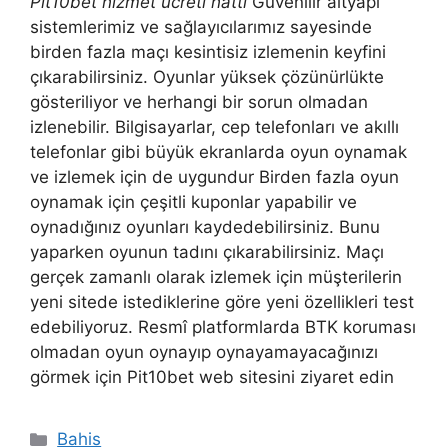
Pit10bet hizmet ücreti hattı
Güvenilir altyapı
sistemlerimiz ve sağlayıcılarımız sayesinde
birden fazla maçı kesintisiz izlemenin keyfini
çıkarabilirsiniz. Oyunlar yüksek çözünürlükte
gösteriliyor ve herhangi bir sorun olmadan
izlenebilir. Bilgisayarlar, cep telefonları ve akıllı
telefonlar gibi büyük ekranlarda oyun oynamak
ve izlemek için de uygundur Birden fazla oyun
oynamak için çeşitli kuponlar yapabilir ve
oynadığınız oyunları kaydedebilirsiniz. Bunu
yaparken oyunun tadını çıkarabilirsiniz. Maçı
gerçek zamanlı olarak izlemek için müşterilerin
yeni sitede istediklerine göre yeni özellikleri test
edebiliyoruz. Resmî platformlarda BTK koruması
olmadan oyun oynayıp oynayamayacağınızı
görmek için Pit10bet web sitesini ziyaret edin
Kategoriler
Bahis