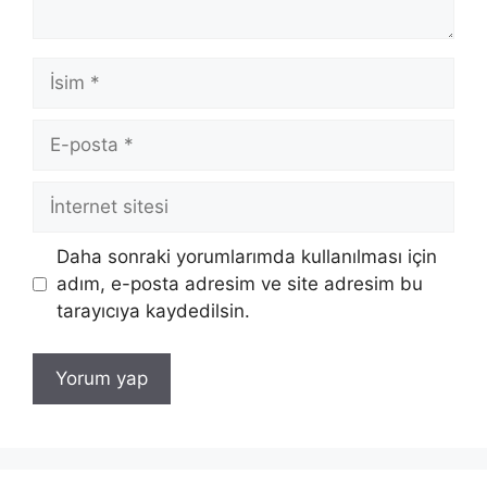
İsim
E-
posta
İnternet
sitesi
Daha sonraki yorumlarımda kullanılması için
adım, e-posta adresim ve site adresim bu
tarayıcıya kaydedilsin.