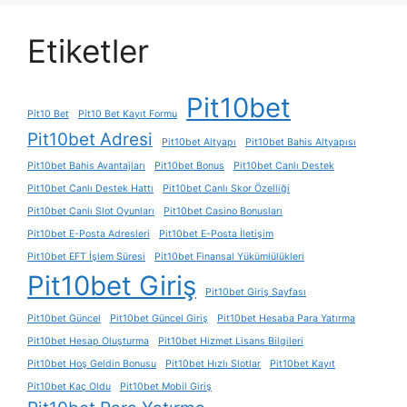
Etiketler
Pit10bet
Pit10 Bet
Pit10 Bet Kayıt Formu
Pit10bet Adresi
Pit10bet Altyapı
Pit10bet Bahis Altyapısı
Pit10bet Bahis Avantajları
Pit10bet Bonus
Pit10bet Canlı Destek
Pit10bet Canlı Destek Hattı
Pit10bet Canlı Skor Özelliği
Pit10bet Canlı Slot Oyunları
Pit10bet Casino Bonusları
Pit10bet E-Posta Adresleri
Pit10bet E-Posta İletişim
Pit10bet EFT İşlem Süresi
Pit10bet Finansal Yükümlülükleri
Pit10bet Giriş
Pit10bet Giriş Sayfası
Pit10bet Güncel
Pit10bet Güncel Giriş
Pit10bet Hesaba Para Yatırma
Pit10bet Hesap Oluşturma
Pit10bet Hizmet Lisans Bilgileri
Pit10bet Hoş Geldin Bonusu
Pit10bet Hızlı Slotlar
Pit10bet Kayıt
Pit10bet Kaç Oldu
Pit10bet Mobil Giriş