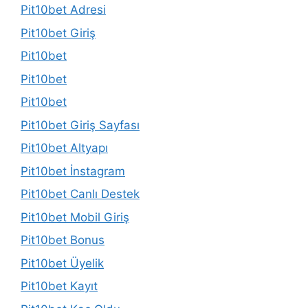
Pit10bet Adresi
Pit10bet Giriş
Pit10bet
Pit10bet
Pit10bet
Pit10bet Giriş Sayfası
Pit10bet Altyapı
Pit10bet İnstagram
Pit10bet Canlı Destek
Pit10bet Mobil Giriş
Pit10bet Bonus
Pit10bet Üyelik
Pit10bet Kayıt