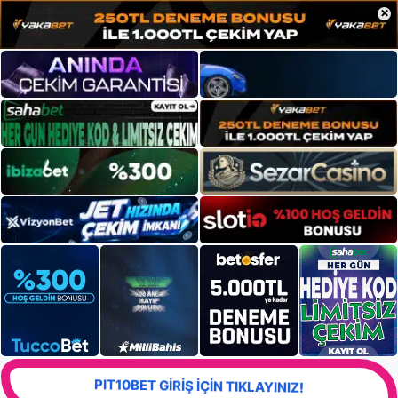
×
PIT10BET GİRİŞ İÇİN TIKLAYINIZ!