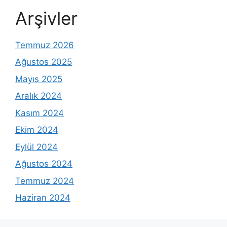
Arşivler
Temmuz 2026
Ağustos 2025
Mayıs 2025
Aralık 2024
Kasım 2024
Ekim 2024
Eylül 2024
Ağustos 2024
Temmuz 2024
Haziran 2024